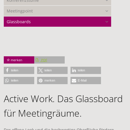
Konferenzstühle
Meetingpoint
Glassboards
merken
PDF
teilen
teilen
teilen
teilen
merken
E-Mail
Active Work. Das Glassboard
für Meetingräume.
Der offene Look und die hochwertige Oberfläche fördern