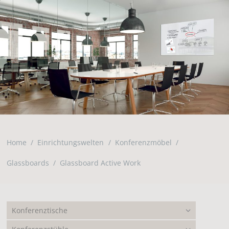
Home
Einrichtungswelten
Konferenzmöbel
Glassboards
Glassboard Active Work
Konferenztische