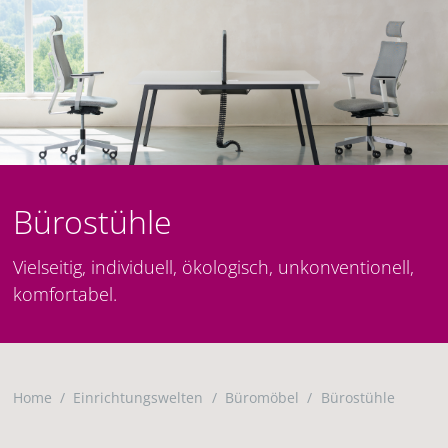
Bürostühle
Vielseitig, individuell, ökologisch, unkonventionell,
komfortabel.
Home
Einrichtungswelten
Büromöbel
Bürostühle