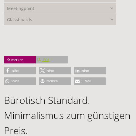
Meetingpoint
Glassboards
merken
PDF
teilen
teilen
teilen
teilen
merken
E-Mail
Bürotisch Standard.
Minimalismus zum günstigen
Preis.