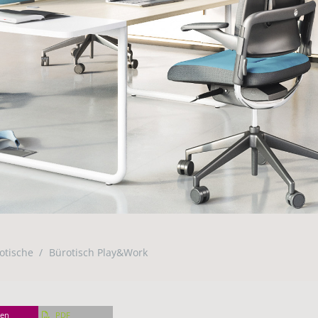
otische
Bürotisch Play&Work
en
PDF