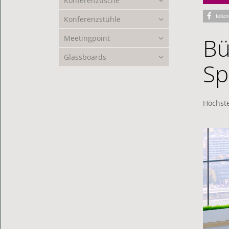
Konferenztische
teilen
Konferenzstühle
Bü
Meetingpoint
Glassboards
Sp
Höchste