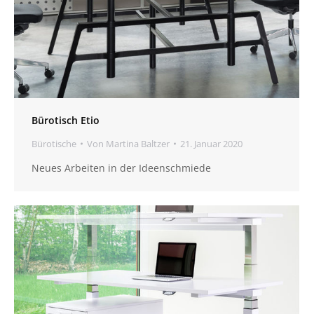
Bürotisch Etio
Bürotische
Von
Martina Baltzer
21. Januar 2020
Neues Arbeiten in der Ideenschmiede