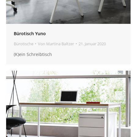
Bürotisch Yuno
Bürotische
Von
Martina Baltzer
21. Januar 2020
(K)ein Schreibtisch