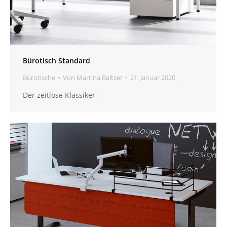
Bürotisch Standard
Bürotische
Von
Martina Baltzer
21. Januar 2020
Der zeitlose Klassiker