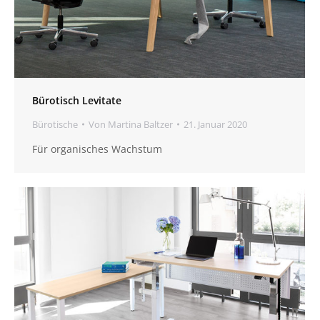
Bürotisch Levitate
Bürotische
Von
Martina Baltzer
21. Januar 2020
Für organisches Wachstum