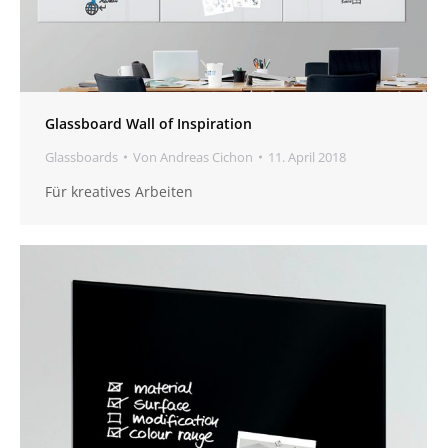
Glassboard Wall of Inspiration
Glassboards
Von
Andreas Cichon
11. April 2018
Für kreatives Arbeiten