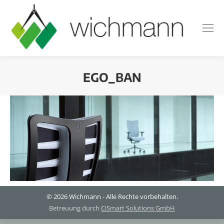
EGO_BAN
Sie befinden sich hier:
© 2026 Wichmann - Alle Rechte vorbehalten.
Betreuung durch
CiSmart Solutions GmbH