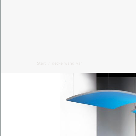
Start
decke_wand_var