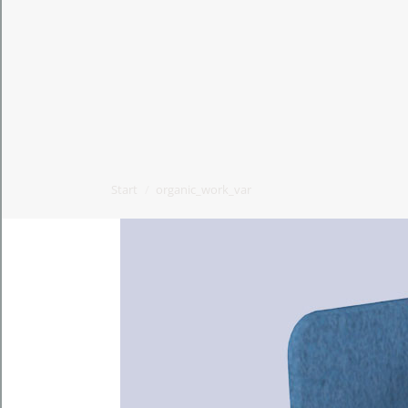
Start
organic_work_var